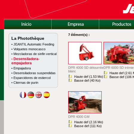
7 élément(s) :
La Photothèque
•
JEANTIL Automatic Feeding
•
Volquetes monocasco
•
Mezcladoras de sinfin vertical
Desensiladora-
•
empajadora
DPR 4000 SD détourrée
DPR 6000 SD trémie
•
Empajadora
blanc
Haute def
(2.61 
•
Desensiladoras suspendidas
Haute def
(1.53 Mo)
Basse def
(106 
•
Esparcidores de estiercol
Basse def
(40 Ko)
•
Citernas de purin
DPR 4000 GM
Haute def
(2.16 Mo)
Basse def
(111 Ko)