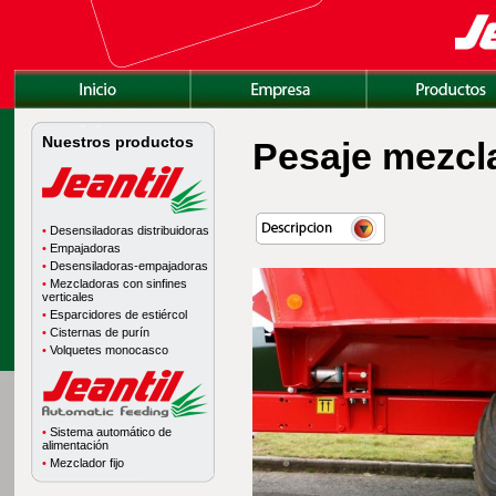
Nuestros productos
Pesaje mezcla
•
Desensiladoras distribuidoras
•
Empajadoras
•
Desensiladoras-empajadoras
•
Mezcladoras con sinfines
verticales
•
Esparcidores de estiércol
•
Cisternas de purín
•
Volquetes monocasco
•
Sistema automático de
alimentación
•
Mezclador fijo