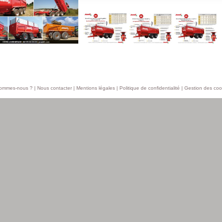
sommes-nous ?
|
Nous contacter
|
Mentions légales
|
Politique de confidentialité
|
Gestion des coo