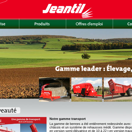
Notre gamme transport
La gamme de bennes a été entièrement redessinée avec 
châssis et un système de rehausses inédit. Gamme disponi
en version semi-élévatrice et de 10 à 22 t en version trav