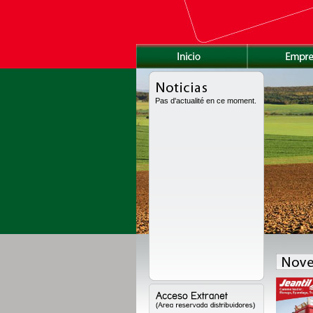
Pas d'actualité en ce moment.
fue enteramente rediseñada con una nueva caja de grande volumen, con nuevo
 alzas nuevo. Gama disponible de 8 a 24t en grande volumen, de 11 a 18t en la
 de 10 a 22t en version obras pùblicas.