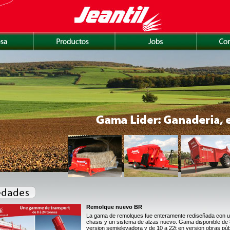
Remolque nuevo BR
La gama de remolques fue enteramente rediseñada con u
chasis y un sistema de alzas nuevo. Gama disponible de 8
version semielevadora y de 10 a 22t en version obras pùb