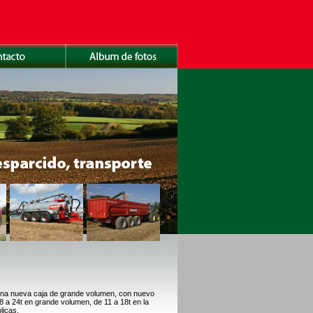
na nueva caja de grande volumen, con nuevo
 a 24t en grande volumen, de 11 a 18t en la
licas.