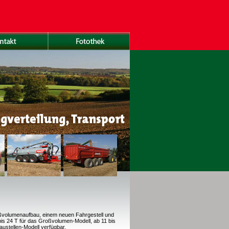
oßvolumenaufbau, einem neuen Fahrgestell und
is 24 T für das Großvolumen-Modell, ab 11 bis
Baustellen-Modell verfügbar.