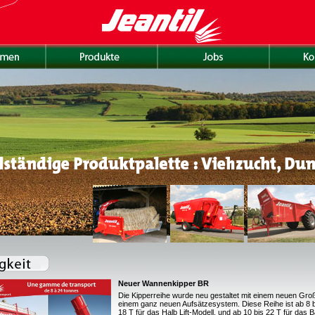
Neuer Wannenkipper BR
Die Kipperreihe wurde neu gestaltet mit einem neuen Gr
einem ganz neuen Aufsätzesystem. Diese Reihe ist ab 8 b
18 T für das Halb Lift-Modell, und ab 10 bis 22 T für das 