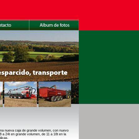
na nueva caja de grande volumen, con nuevo
 a 24t en grande volumen, de 11 a 18t en la
licas.