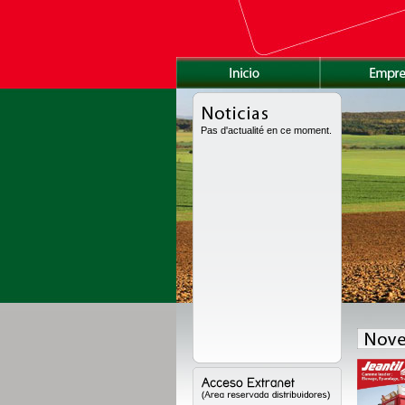
Pas d'actualité en ce moment.
fue enteramente rediseñada con una nueva caja de grande volumen, con nuevo
 alzas nuevo. Gama disponible de 8 a 24t en grande volumen, de 11 a 18t en la
 de 10 a 22t en version obras pùblicas.