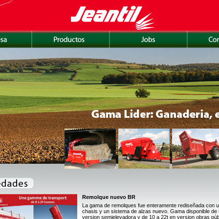
Remolque nuevo BR
La gama de remolques fue enteramente rediseñada con u
chasis y un sistema de alzas nuevo. Gama disponible de 8
version semielevadora y de 10 a 22t en version obras pùb