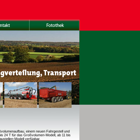
oßvolumenaufbau, einem neuen Fahrgestell und
is 24 T für das Großvolumen-Modell, ab 11 bis
Baustellen-Modell verfügbar.