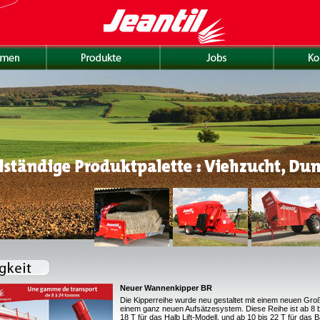
Neuer Wannenkipper BR
Die Kipperreihe wurde neu gestaltet mit einem neuen Gr
einem ganz neuen Aufsätzesystem. Diese Reihe ist ab 8 b
18 T für das Halb Lift-Modell, und ab 10 bis 22 T für das 