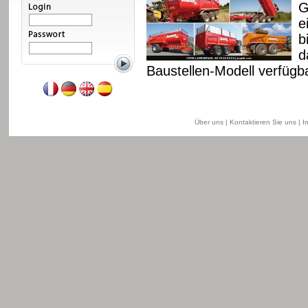
 Fahrgestell und
G
. Diese Reihe ist ab 8
e
ell, ab 11 bis 18 T für
b
is 22 T für das
d
Baustellen-Modell verfügba
Weiterlesen
Über uns
|
Kontaktieren Sie uns
|
I