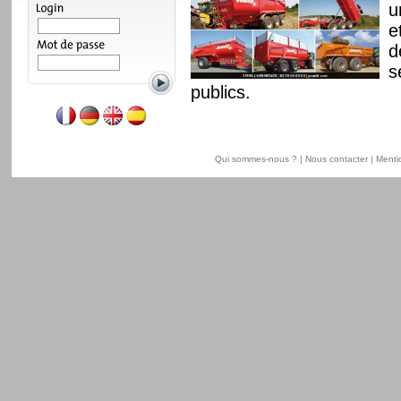
e, un nouveau châssis
u
it. Gamme disponible
e
11 à 18 t en version
d
n version travaux
s
publics.
Lire la suite
Qui sommes-nous ?
|
Nous contacter
|
Menti