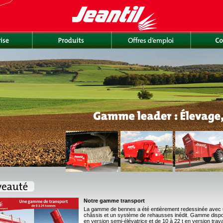
Notre gamme transport
La gamme de bennes a été entièrement redessinée avec 
châssis et un système de rehausses inédit. Gamme disponi
en version semi-élévatrice et de 10 à 22 t en version trav