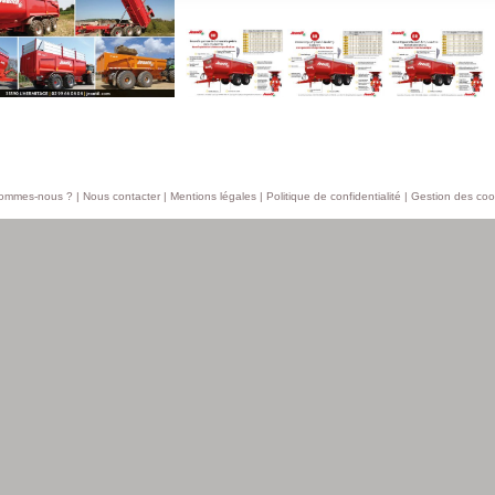
sommes-nous ?
|
Nous contacter
|
Mentions légales
|
Politique de confidentialité
|
Gestion des coo