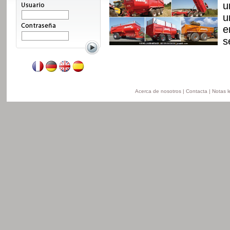
n, con nuevo chasis y
u
 disponible de 8 a 24t
u
n la version
e
ersion obras pùblicas.
s
Leer mas
Acerca de nosotros
|
Contacta
|
Notas l