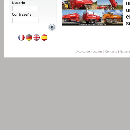
n, con nuevo chasis y
u
 disponible de 8 a 24t
u
n la version
e
ersion obras pùblicas.
s
Leer mas
Acerca de nosotros
|
Contacta
|
Notas l