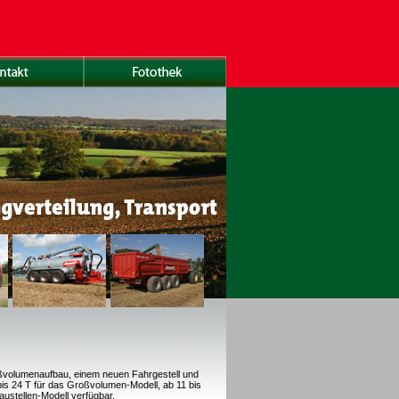
oßvolumenaufbau, einem neuen Fahrgestell und
is 24 T für das Großvolumen-Modell, ab 11 bis
Baustellen-Modell verfügbar.