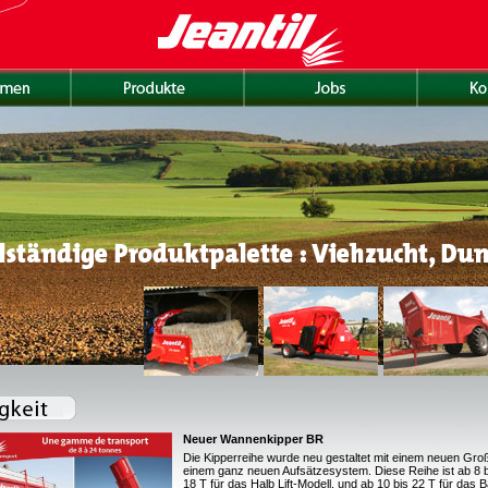
Neuer Wannenkipper BR
Die Kipperreihe wurde neu gestaltet mit einem neuen Gr
einem ganz neuen Aufsätzesystem. Diese Reihe ist ab 8 b
18 T für das Halb Lift-Modell, und ab 10 bis 22 T für das 