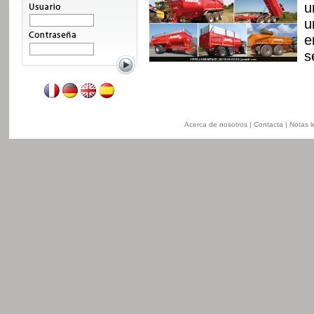
n, con nuevo chasis y
u
 disponible de 8 a 24t
u
n la version
e
ersion obras pùblicas.
s
Leer mas
Acerca de nosotros
|
Contacta
|
Notas l