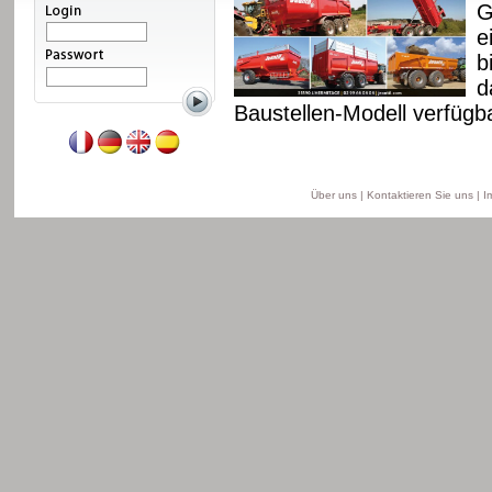
 Fahrgestell und
G
. Diese Reihe ist ab 8
e
ell, ab 11 bis 18 T für
b
is 22 T für das
d
Baustellen-Modell verfügba
Weiterlesen
Über uns
|
Kontaktieren Sie uns
|
I