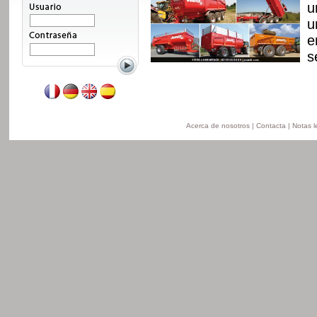
n, con nuevo chasis y
u
 disponible de 8 a 24t
u
n la version
e
ersion obras pùblicas.
s
Leer mas
Acerca de nosotros
|
Contacta
|
Notas l