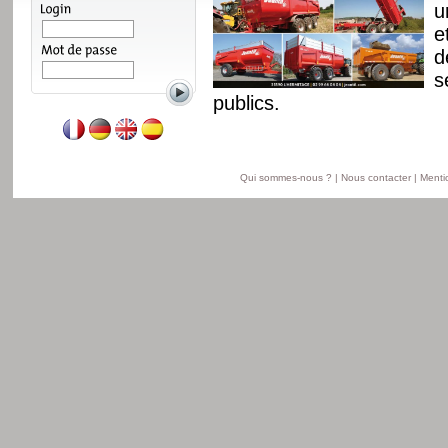
e, un nouveau châssis
u
it. Gamme disponible
e
11 à 18 t en version
d
n version travaux
s
publics.
Lire la suite
Qui sommes-nous ?
|
Nous contacter
|
Menti