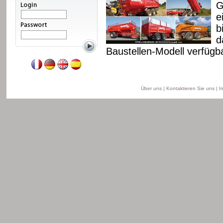
 Fahrgestell und
G
. Diese Reihe ist ab 8
e
ell, ab 11 bis 18 T für
b
is 22 T für das
d
Baustellen-Modell verfügba
Weiterlesen
Über uns
|
Kontaktieren Sie uns
|
I