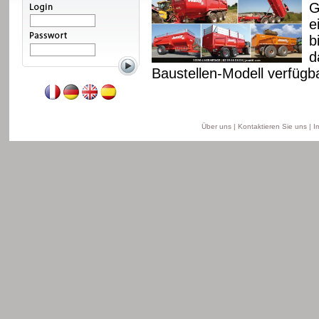
 Fahrgestell und
G
. Diese Reihe ist ab 8
e
ell, ab 11 bis 18 T für
b
is 22 T für das
d
Baustellen-Modell verfügba
Weiterlesen
Über uns
|
Kontaktieren Sie uns
|
I