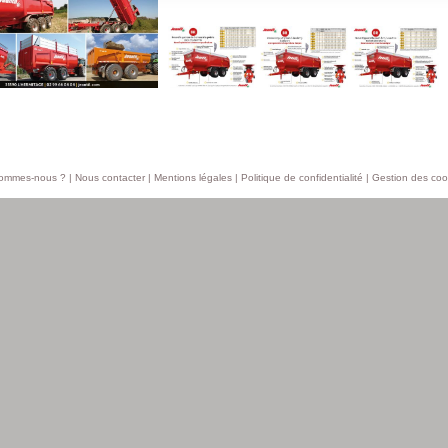
sommes-nous ?
|
Nous contacter
|
Mentions légales
|
Politique de confidentialité
|
Gestion des coo