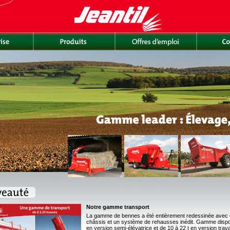
Notre gamme transport
La gamme de bennes a été entièrement redessinée avec 
châssis et un système de rehausses inédit. Gamme disponi
en version semi-élévatrice et de 10 à 22 t en version trav