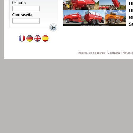
n, con nuevo chasis y
u
 disponible de 8 a 24t
u
n la version
e
ersion obras pùblicas.
s
Leer mas
Acerca de nosotros
|
Contacta
|
Notas l