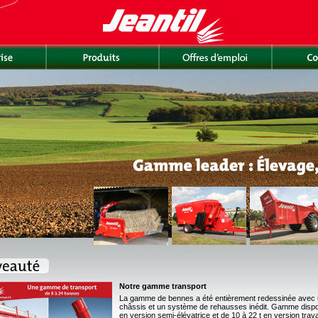
Notre gamme transport
La gamme de bennes a été entièrement redessinée avec 
châssis et un système de rehausses inédit. Gamme disponi
en version semi-élévatrice et de 10 à 22 t en version trav