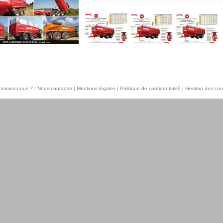
sommes-nous ?
|
Nous contacter
|
Mentions légales
|
Politique de confidentialité
|
Gestion des coo