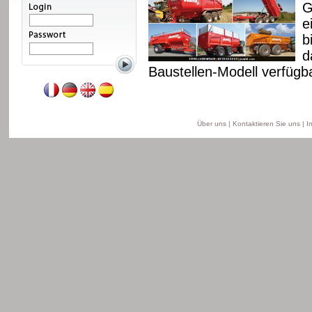
 Fahrgestell und
G
. Diese Reihe ist ab 8
e
ell, ab 11 bis 18 T für
b
is 22 T für das
d
Baustellen-Modell verfügba
Weiterlesen
Über uns
|
Kontaktieren Sie uns
|
I