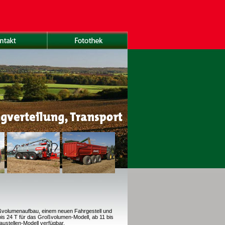
oßvolumenaufbau, einem neuen Fahrgestell und
is 24 T für das Großvolumen-Modell, ab 11 bis
Baustellen-Modell verfügbar.